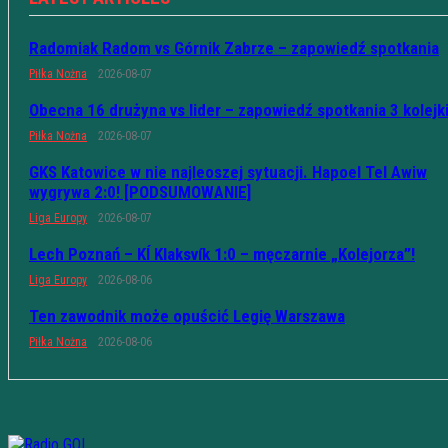
Radomiak Radom vs Górnik Zabrze – zapowiedź spotkania
Piłka Nożna
2026-08-07
Obecna 16 drużyna vs lider – zapowiedź spotkania 3 kolejk
Piłka Nożna
2026-08-07
GKS Katowice w nie najleoszej sytuacji. Hapoel Tel Awiw
wygrywa 2:0! [PODSUMOWANIE]
Liga Europy
2026-08-07
Lech Poznań – KÍ Klaksvík 1:0 – męczarnie „Kolejorza”!
Liga Europy
2026-08-06
Ten zawodnik może opuścić Legię Warszawa
Piłka Nożna
2026-08-06