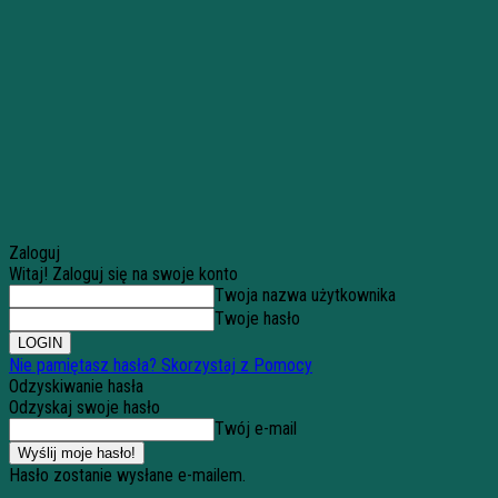
Zaloguj
Witaj! Zaloguj się na swoje konto
Twoja nazwa użytkownika
Twoje hasło
Nie pamiętasz hasła? Skorzystaj z Pomocy
Odzyskiwanie hasła
Odzyskaj swoje hasło
Twój e-mail
Hasło zostanie wysłane e-mailem.