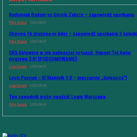
Radomiak Radom vs Górnik Zabrze – zapowiedź spotkania
Piłka Nożna
2026-08-07
Obecna 16 drużyna vs lider – zapowiedź spotkania 3 kolejk
Piłka Nożna
2026-08-07
GKS Katowice w nie najleoszej sytuacji. Hapoel Tel Awiw
wygrywa 2:0! [PODSUMOWANIE]
Liga Europy
2026-08-07
Lech Poznań – KÍ Klaksvík 1:0 – męczarnie „Kolejorza”!
Liga Europy
2026-08-06
Ten zawodnik może opuścić Legię Warszawa
Piłka Nożna
2026-08-06