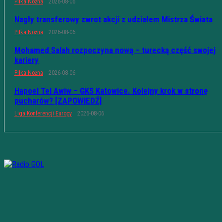
Piłka Nożna
2026-08-06
Nagły transferowy zwrot akcji z udziałem Mistrza Świata
Piłka Nożna
2026-08-06
Mohamed Salah rozpoczyna nową – turecką część swojej
kariery
Piłka Nożna
2026-08-06
Hapoel Tel Awiw – GKS Katowice. Kolejny krok w stronę
pucharów? [ZAPOWIEDŹ]
Liga Konferencji Europy
2026-08-06