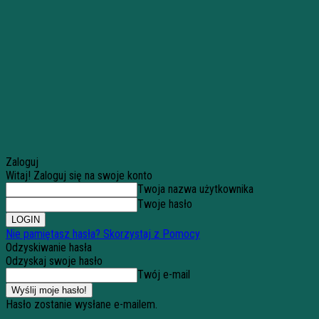
Zaloguj
Witaj! Zaloguj się na swoje konto
Twoja nazwa użytkownika
Twoje hasło
Nie pamiętasz hasła? Skorzystaj z Pomocy
Odzyskiwanie hasła
Odzyskaj swoje hasło
Twój e-mail
Hasło zostanie wysłane e-mailem.