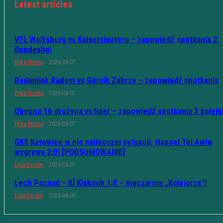
Latest articles
VFL Wolfsburg vs Kaiserslautern – zapowiedź spotkania 2
Bundesligi
Piłka Nożna
2026-08-07
Radomiak Radom vs Górnik Zabrze – zapowiedź spotkania
Piłka Nożna
2026-08-07
Obecna 16 drużyna vs lider – zapowiedź spotkania 3 kolejk
Piłka Nożna
2026-08-07
GKS Katowice w nie najleoszej sytuacji. Hapoel Tel Awiw
wygrywa 2:0! [PODSUMOWANIE]
Liga Europy
2026-08-07
Lech Poznań – KÍ Klaksvík 1:0 – męczarnie „Kolejorza”!
Liga Europy
2026-08-06