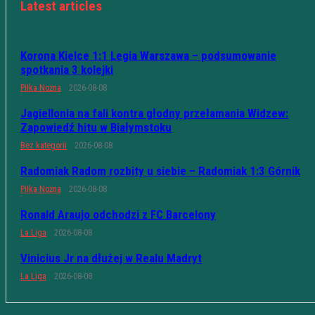
Latest articles
Korona Kielce 1:1 Legia Warszawa – podsumowanie
spotkania 3 kolejki
Piłka Nożna
2026-08-08
Jagiellonia na fali kontra głodny przełamania Widzew:
Zapowiedź hitu w Białymstoku
Bez kategorii
2026-08-08
Radomiak Radom rozbity u siebie – Radomiak 1:3 Górnik
Piłka Nożna
2026-08-08
Ronald Araujo odchodzi z FC Barcelony
La Liga
2026-08-08
Vinicius Jr na dłużej w Realu Madryt
La Liga
2026-08-08