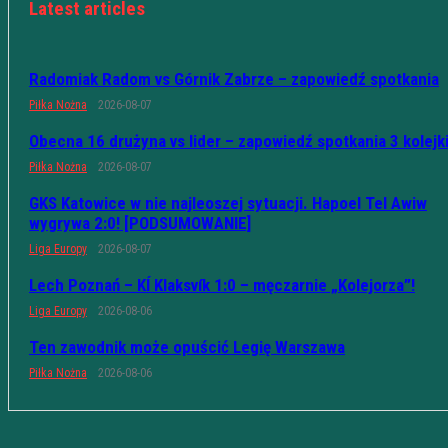
Latest articles
Radomiak Radom vs Górnik Zabrze – zapowiedź spotkania
Piłka Nożna
2026-08-07
Obecna 16 drużyna vs lider – zapowiedź spotkania 3 kolejk
Piłka Nożna
2026-08-07
GKS Katowice w nie najleoszej sytuacji. Hapoel Tel Awiw
wygrywa 2:0! [PODSUMOWANIE]
Liga Europy
2026-08-07
Lech Poznań – KÍ Klaksvík 1:0 – męczarnie „Kolejorza”!
Liga Europy
2026-08-06
Ten zawodnik może opuścić Legię Warszawa
Piłka Nożna
2026-08-06