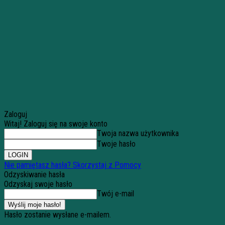
Zaloguj
Witaj! Zaloguj się na swoje konto
Twoja nazwa użytkownika
Twoje hasło
Nie pamiętasz hasła? Skorzystaj z Pomocy
Odzyskiwanie hasła
Odzyskaj swoje hasło
Twój e-mail
Hasło zostanie wysłane e-mailem.