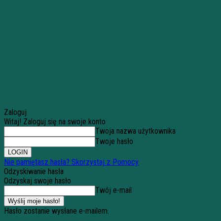
Zaloguj
Witaj! Zaloguj się na swoje konto
Twoja nazwa użytkownika
Twoje hasło
Nie pamiętasz hasła? Skorzystaj z Pomocy
Odzyskiwanie hasła
Odzyskaj swoje hasło
Twój e-mail
Hasło zostanie wysłane e-mailem.