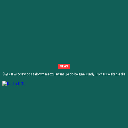
NEWS
Śląsk II Wrocław po szalonym meczu awansuje do kolejnej rundy. Puchar Polski nie dla
Stali Stalowa Wola! [PODSUMOWANIE]