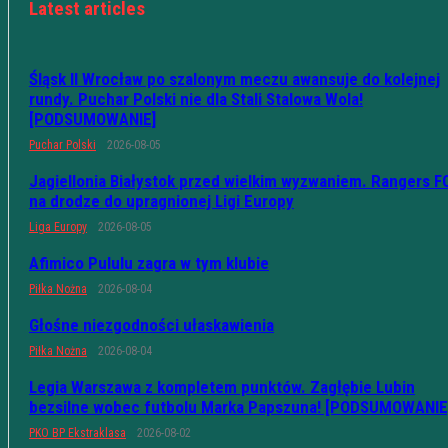
Latest articles
Śląsk II Wrocław po szalonym meczu awansuje do kolejnej
rundy. Puchar Polski nie dla Stali Stalowa Wola!
[PODSUMOWANIE]
Puchar Polski
2026-08-05
Jagiellonia Białystok przed wielkim wyzwaniem. Rangers F
na drodze do upragnionej Ligi Europy
Liga Europy
2026-08-05
Afimico Pululu zagra w tym klubie
Piłka Nożna
2026-08-04
Głośne niezgodności ułaskawienia
Piłka Nożna
2026-08-04
Legia Warszawa z kompletem punktów. Zagłębie Lubin
bezsilne wobec futbolu Marka Papszuna! [PODSUMOWANIE
PKO BP Ekstraklasa
2026-08-02