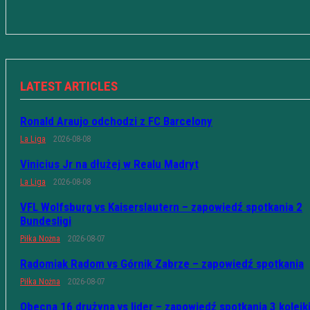
LATEST ARTICLES
Ronald Araujo odchodzi z FC Barcelony
La Liga
2026-08-08
Vinicius Jr na dłużej w Realu Madryt
La Liga
2026-08-08
VFL Wolfsburg vs Kaiserslautern – zapowiedź spotkania 2
Bundesligi
Piłka Nożna
2026-08-07
Radomiak Radom vs Górnik Zabrze – zapowiedź spotkania
Piłka Nożna
2026-08-07
Obecna 16 drużyna vs lider – zapowiedź spotkania 3 kolejk