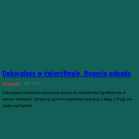
Dekorglass w ćwierćfinale, Bogoria odpada
2021-11-07
Wyróżnione
Dekorglass Działdowo wywalczył awans do ćwierćfinału Ligi Mistrzów w
tenisie stołowym. Sztuka ta, pomimo piątkowej wygranej z ekipą z Pragi, nie
udała się Dartom...