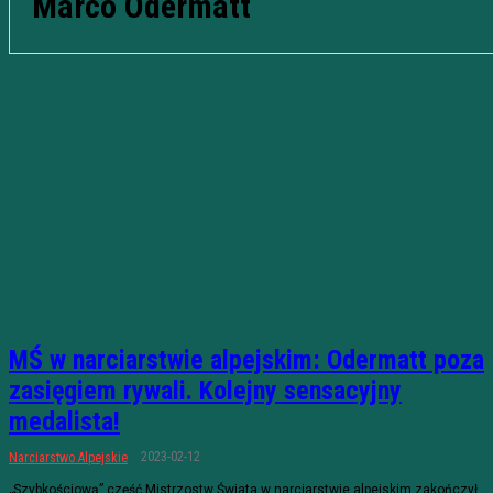
Marco Odermatt
MŚ w narciarstwie alpejskim: Odermatt poza
zasięgiem rywali. Kolejny sensacyjny
medalista!
2023-02-12
Narciarstwo Alpejskie
„Szybkościową” część Mistrzostw Świata w narciarstwie alpejskim zakończył