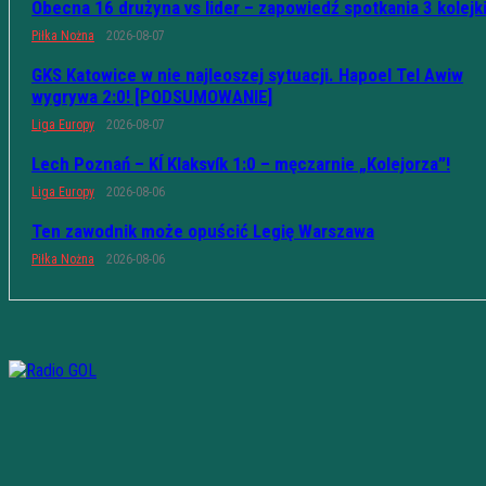
Obecna 16 drużyna vs lider – zapowiedź spotkania 3 kolejk
Piłka Nożna
2026-08-07
GKS Katowice w nie najleoszej sytuacji. Hapoel Tel Awiw
wygrywa 2:0! [PODSUMOWANIE]
Liga Europy
2026-08-07
Lech Poznań – KÍ Klaksvík 1:0 – męczarnie „Kolejorza”!
Liga Europy
2026-08-06
Ten zawodnik może opuścić Legię Warszawa
Piłka Nożna
2026-08-06