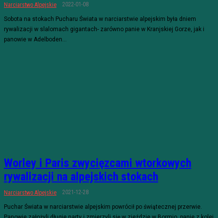
2022-01-08
Narciarstwo Alpejskie
Sobota na stokach Pucharu Świata w narciarstwie alpejskim była dniem
rywalizacji w slalomach gigantach- zarówno panie w Kranjskiej Gorze, jak i
panowie w Adelboden...
Worley i Paris zwycięzcami wtorkowych
rywalizacji na alpejskich stokach
2021-12-28
Narciarstwo Alpejskie
Puchar Świata w narciarstwie alpejskim powrócił po świątecznej przerwie.
Panowie założyli długie narty i zmierzyli się w zjeździe w Bormio, panie z kolei