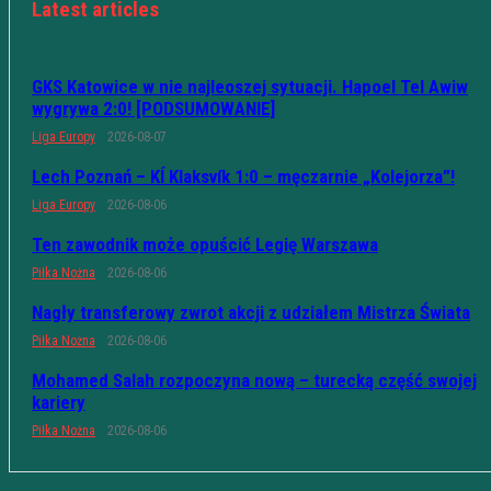
Latest articles
GKS Katowice w nie najleoszej sytuacji. Hapoel Tel Awiw
wygrywa 2:0! [PODSUMOWANIE]
Liga Europy
2026-08-07
Lech Poznań – KÍ Klaksvík 1:0 – męczarnie „Kolejorza”!
Liga Europy
2026-08-06
Ten zawodnik może opuścić Legię Warszawa
Piłka Nożna
2026-08-06
Nagły transferowy zwrot akcji z udziałem Mistrza Świata
Piłka Nożna
2026-08-06
Mohamed Salah rozpoczyna nową – turecką część swojej
kariery
Piłka Nożna
2026-08-06