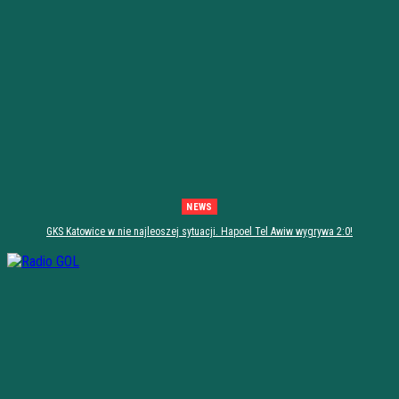
NEWS
GKS Katowice w nie najleoszej sytuacji. Hapoel Tel Awiw wygrywa 2:0!
[PODSUMOWANIE]