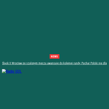
NEWS
Śląsk II Wrocław po szalonym meczu awansuje do kolejnej rundy. Puchar Polski nie dla
Stali Stalowa Wola! [PODSUMOWANIE]