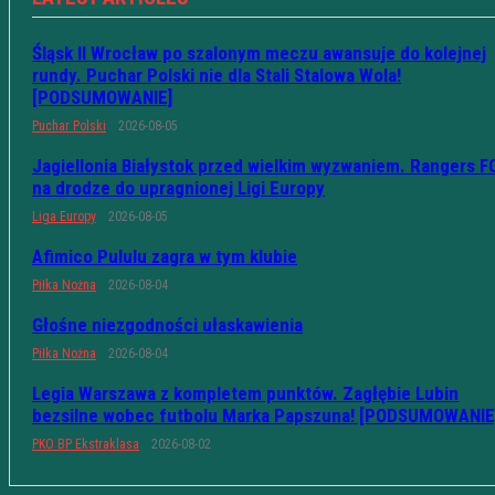
Śląsk II Wrocław po szalonym meczu awansuje do kolejnej
rundy. Puchar Polski nie dla Stali Stalowa Wola!
[PODSUMOWANIE]
Puchar Polski
2026-08-05
Jagiellonia Białystok przed wielkim wyzwaniem. Rangers F
na drodze do upragnionej Ligi Europy
Liga Europy
2026-08-05
Afimico Pululu zagra w tym klubie
Piłka Nożna
2026-08-04
Głośne niezgodności ułaskawienia
Piłka Nożna
2026-08-04
Legia Warszawa z kompletem punktów. Zagłębie Lubin
bezsilne wobec futbolu Marka Papszuna! [PODSUMOWANIE
PKO BP Ekstraklasa
2026-08-02