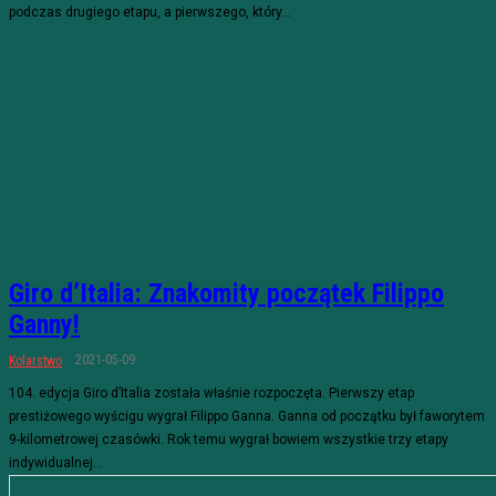
podczas drugiego etapu, a pierwszego, który...
Giro d’Italia: Znakomity początek Filippo
Ganny!
2021-05-09
Kolarstwo
104. edycja Giro d’Italia została właśnie rozpoczęta. Pierwszy etap
prestiżowego wyścigu wygrał Filippo Ganna. Ganna od początku był faworytem
9-kilometrowej czasówki. Rok temu wygrał bowiem wszystkie trzy etapy
indywidualnej...