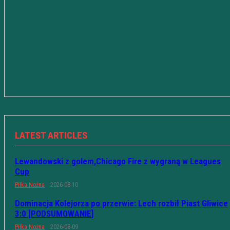
LATEST ARTICLES
Lewandowski z golem,Chicago Fire z wygraną w Leagues
Cup
Piłka Nożna
2026-08-10
Dominacja Kolejorza po przerwie: Lech rozbił Piast Gliwice
3:0 [PODSUMOWANIE]
Piłka Nożna
2026-08-09