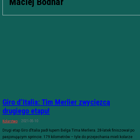
Maciej Bodnar
Giro d’Italia: Tim Merlier zwycięzcą
drugiego etapu!
2021-05-10
Kolarstwo
Drugi etap Giro d’Italia padł łupem Belga Tima Merliera. 28-latek finiszował po
pasjonującym sprincie. 179 kilometrów – tyle do przejechania mieli kolarze