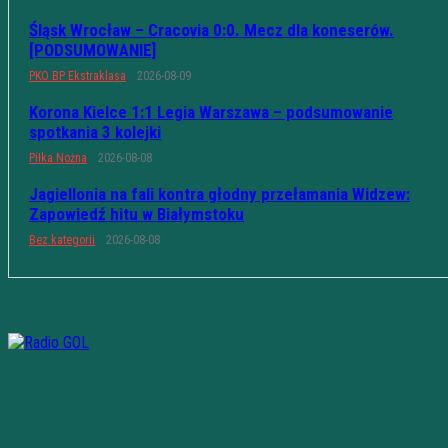
Śląsk Wrocław – Cracovia 0:0. Mecz dla koneserów.
[PODSUMOWANIE]
PKO BP Ekstraklasa
2026-08-09
Korona Kielce 1:1 Legia Warszawa – podsumowanie
spotkania 3 kolejki
Piłka Nożna
2026-08-08
Jagiellonia na fali kontra głodny przełamania Widzew:
Zapowiedź hitu w Białymstoku
Bez kategorii
2026-08-08