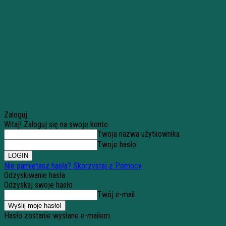
Zaloguj
Witaj! Zaloguj się na swoje konto
Twoja nazwa użytkownika
Twoje hasło
Nie pamiętasz hasła? Skorzystaj z Pomocy
Odzyskiwanie hasła
Odzyskaj swoje hasło
Twój e-mail
Hasło zostanie wysłane e-mailem.