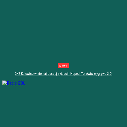
NEWS
GKS Katowice w nie najleoszej sytuacji. Hapoel Tel Awiw wygrywa 2:0!
[PODSUMOWANIE]