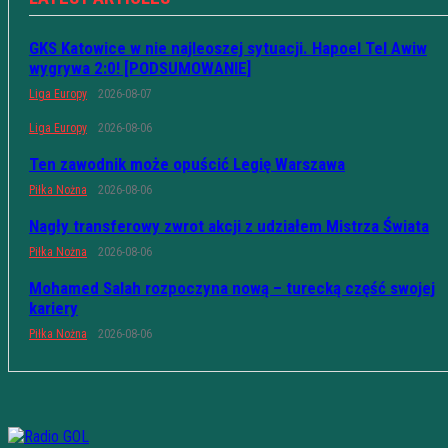
GKS Katowice w nie najleoszej sytuacji. Hapoel Tel Awiw
wygrywa 2:0! [PODSUMOWANIE]
Liga Europy
2026-08-07
Liga Europy
2026-08-06
Ten zawodnik może opuścić Legię Warszawa
Piłka Nożna
2026-08-06
Nagły transferowy zwrot akcji z udziałem Mistrza Świata
Piłka Nożna
2026-08-06
Mohamed Salah rozpoczyna nową – turecką część swojej
kariery
Piłka Nożna
2026-08-06