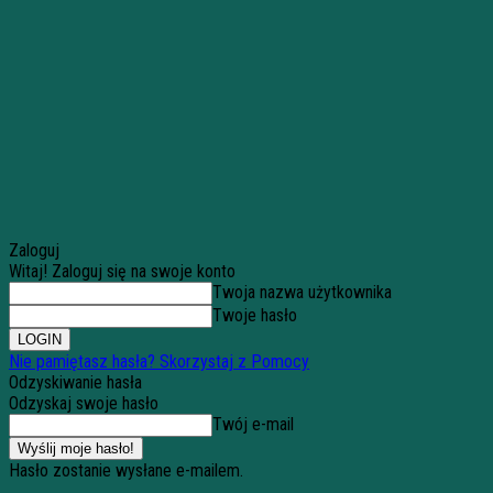
Zaloguj
Witaj! Zaloguj się na swoje konto
Twoja nazwa użytkownika
Twoje hasło
Nie pamiętasz hasła? Skorzystaj z Pomocy
Odzyskiwanie hasła
Odzyskaj swoje hasło
Twój e-mail
Hasło zostanie wysłane e-mailem.