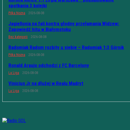
spotkania 3 kolejki
Piłka Nożna
2026-08-08
Jagiellonia na fali kontra głodny przełamania Widzew:
Zapowiedź hitu w Białymstoku
Bez kategorii
2026-08-08
Radomiak Radom rozbity u siebie – Radomiak 1:3 Górnik
Piłka Nożna
2026-08-08
Ronald Araujo odchodzi z FC Barcelony
La Liga
2026-08-08
Vinicius Jr na dłużej w Realu Madryt
La Liga
2026-08-08