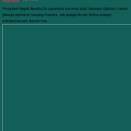
2021-04-22
Piłka Nożna
Prezydent Napoli Aurelio De Laurentiis ma mieć dość Gennaro Gattuso i latem
planuje wymienić swojego trenera. Jak podaje Nicolo Schira nowym
szkoleniowcem Azzurri ma...