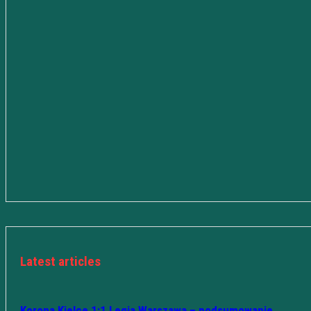
Latest articles
Korona Kielce 1:1 Legia Warszawa – podsumowanie