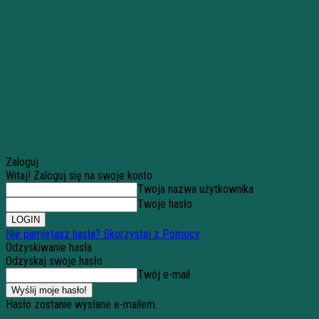
Zaloguj
Witaj! Zaloguj się na swoje konto
Twoja nazwa użytkownika
Twoje hasło
Nie pamiętasz hasła? Skorzystaj z Pomocy
Odzyskiwanie hasła
Odzyskaj swoje hasło
Twój e-mail
Hasło zostanie wysłane e-mailem.