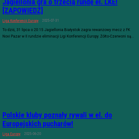
Jagiellonia gra o trzecią rundę el. LKE!
[ZAPOWIEDŹ]
2025-07-31
Liga Konferencji Europy
To dziś, 31 lipca o 20:15 Jagiellonia Białystok zagra rewanżowy mecz z FK
Novi Pazar w II rundzie eliminacji Ligi Konferencji Europy. Żółto-Czerwoni są...
Polskie kluby poznały rywali w el. do
Europejskich pucharów!
2025-06-20
Liga Europy