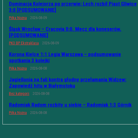
Dominacja Kolejorza po przerwie: Lech rozbił Piast Gliwice
3:0 [PODSUMOWANIE]
Piłka Nożna
2026-08-09
Śląsk Wrocław – Cracovia 0:0. Mecz dla koneserów.
[PODSUMOWANIE]
PKO BP Ekstraklasa
2026-08-09
Korona Kielce 1:1 Legia Warszawa – podsumowanie
spotkania 3 kolejki
Piłka Nożna
2026-08-08
Jagiellonia na fali kontra głodny przełamania Widzew:
Zapowiedź hitu w Białymstoku
Bez kategorii
2026-08-08
Radomiak Radom rozbity u siebie – Radomiak 1:3 Górnik
Piłka Nożna
2026-08-08