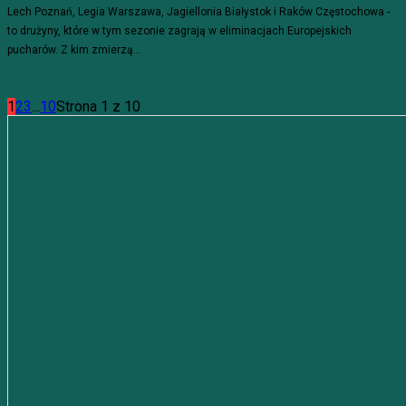
Lech Poznań, Legia Warszawa, Jagiellonia Białystok i Raków Częstochowa -
to drużyny, które w tym sezonie zagrają w eliminacjach Europejskich
pucharów. Z kim zmierzą...
1
2
3
...
10
Strona 1 z 10