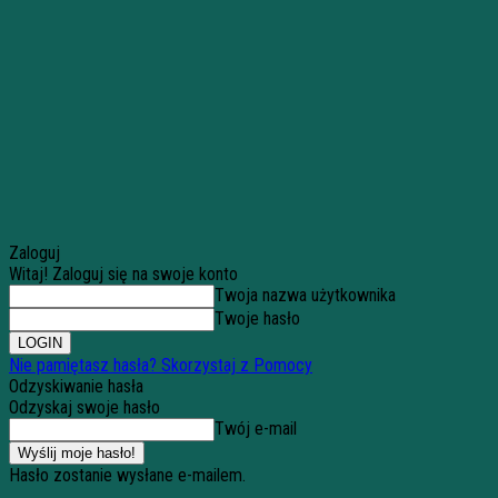
Zaloguj
Witaj! Zaloguj się na swoje konto
Twoja nazwa użytkownika
Twoje hasło
Nie pamiętasz hasła? Skorzystaj z Pomocy
Odzyskiwanie hasła
Odzyskaj swoje hasło
Twój e-mail
Hasło zostanie wysłane e-mailem.