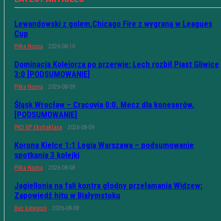
Lewandowski z golem,Chicago Fire z wygraną w Leagues
Cup
Piłka Nożna
2026-08-10
Dominacja Kolejorza po przerwie: Lech rozbił Piast Gliwice
3:0 [PODSUMOWANIE]
Piłka Nożna
2026-08-09
Śląsk Wrocław – Cracovia 0:0. Mecz dla koneserów.
[PODSUMOWANIE]
PKO BP Ekstraklasa
2026-08-09
Korona Kielce 1:1 Legia Warszawa – podsumowanie
spotkania 3 kolejki
Piłka Nożna
2026-08-08
Jagiellonia na fali kontra głodny przełamania Widzew:
Zapowiedź hitu w Białymstoku
Bez kategorii
2026-08-08