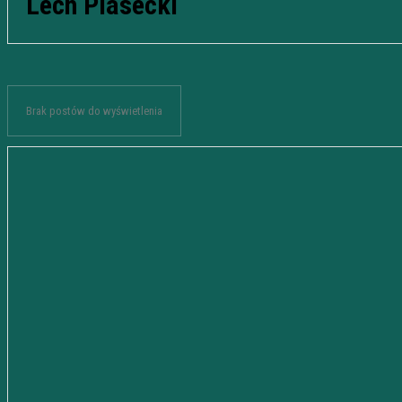
Lech Piasecki
Brak postów do wyświetlenia