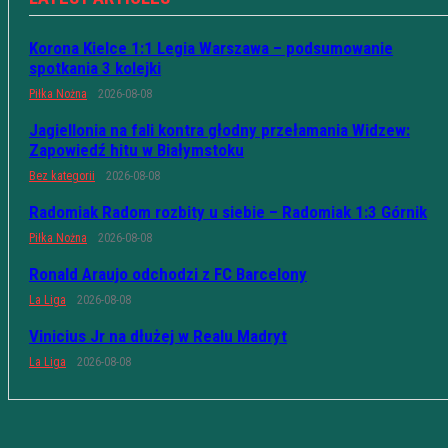
Korona Kielce 1:1 Legia Warszawa – podsumowanie
spotkania 3 kolejki
Piłka Nożna
2026-08-08
Jagiellonia na fali kontra głodny przełamania Widzew:
Zapowiedź hitu w Białymstoku
Bez kategorii
2026-08-08
Radomiak Radom rozbity u siebie – Radomiak 1:3 Górnik
Piłka Nożna
2026-08-08
Ronald Araujo odchodzi z FC Barcelony
La Liga
2026-08-08
Vinicius Jr na dłużej w Realu Madryt
La Liga
2026-08-08