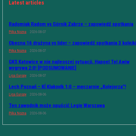
Latest articles
Radomiak Radom vs Górnik Zabrze – zapowiedź spotkania
Piłka Nożna
2026-08-07
Obecna 16 drużyna vs lider – zapowiedź spotkania 3 kolejk
Piłka Nożna
2026-08-07
GKS Katowice w nie najleoszej sytuacji. Hapoel Tel Awiw
wygrywa 2:0! [PODSUMOWANIE]
Liga Europy
2026-08-07
Lech Poznań – KÍ Klaksvík 1:0 – męczarnie „Kolejorza”!
Liga Europy
2026-08-06
Ten zawodnik może opuścić Legię Warszawa
Piłka Nożna
2026-08-06