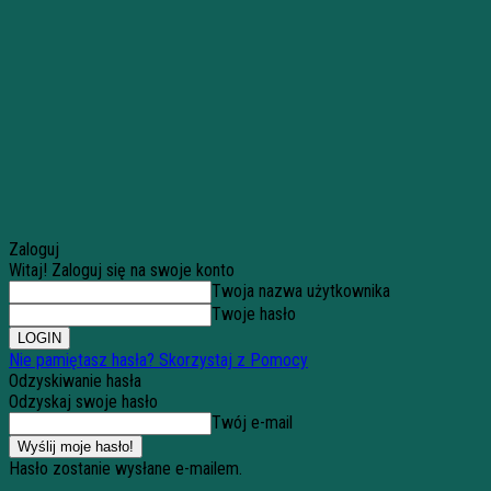
Zaloguj
Witaj! Zaloguj się na swoje konto
Twoja nazwa użytkownika
Twoje hasło
Nie pamiętasz hasła? Skorzystaj z Pomocy
Odzyskiwanie hasła
Odzyskaj swoje hasło
Twój e-mail
Hasło zostanie wysłane e-mailem.