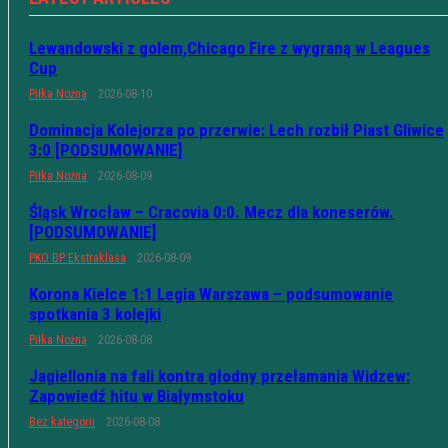
Lewandowski z golem,Chicago Fire z wygraną w Leagues
Cup
Piłka Nożna
2026-08-10
Dominacja Kolejorza po przerwie: Lech rozbił Piast Gliwice
3:0 [PODSUMOWANIE]
Piłka Nożna
2026-08-09
Śląsk Wrocław – Cracovia 0:0. Mecz dla koneserów.
[PODSUMOWANIE]
PKO BP Ekstraklasa
2026-08-09
Korona Kielce 1:1 Legia Warszawa – podsumowanie
spotkania 3 kolejki
Piłka Nożna
2026-08-08
Jagiellonia na fali kontra głodny przełamania Widzew:
Zapowiedź hitu w Białymstoku
Bez kategorii
2026-08-08