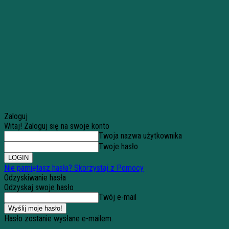
Zaloguj
Witaj! Zaloguj się na swoje konto
Twoja nazwa użytkownika
Twoje hasło
Nie pamiętasz hasła? Skorzystaj z Pomocy
Odzyskiwanie hasła
Odzyskaj swoje hasło
Twój e-mail
Hasło zostanie wysłane e-mailem.