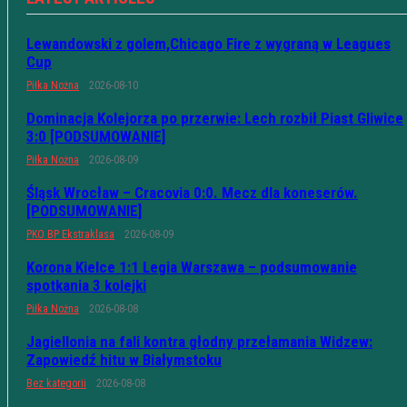
Lewandowski z golem,Chicago Fire z wygraną w Leagues
Cup
Piłka Nożna
2026-08-10
Dominacja Kolejorza po przerwie: Lech rozbił Piast Gliwice
3:0 [PODSUMOWANIE]
Piłka Nożna
2026-08-09
Śląsk Wrocław – Cracovia 0:0. Mecz dla koneserów.
[PODSUMOWANIE]
PKO BP Ekstraklasa
2026-08-09
Korona Kielce 1:1 Legia Warszawa – podsumowanie
spotkania 3 kolejki
Piłka Nożna
2026-08-08
Jagiellonia na fali kontra głodny przełamania Widzew:
Zapowiedź hitu w Białymstoku
Bez kategorii
2026-08-08