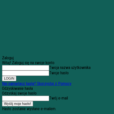
Zaloguj
Witaj! Zaloguj się na swoje konto
Twoja nazwa użytkownika
Twoje hasło
Nie pamiętasz hasła? Skorzystaj z Pomocy
Odzyskiwanie hasła
Odzyskaj swoje hasło
Twój e-mail
Hasło zostanie wysłane e-mailem.