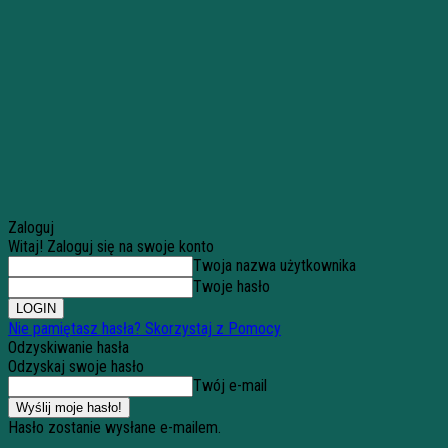
Zaloguj
Witaj! Zaloguj się na swoje konto
Twoja nazwa użytkownika
Twoje hasło
Nie pamiętasz hasła? Skorzystaj z Pomocy
Odzyskiwanie hasła
Odzyskaj swoje hasło
Twój e-mail
Hasło zostanie wysłane e-mailem.