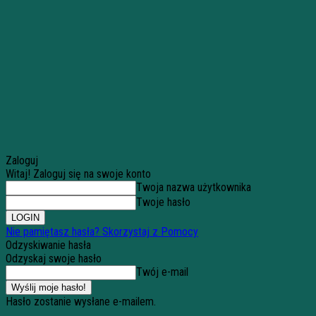
Zaloguj
Witaj! Zaloguj się na swoje konto
Twoja nazwa użytkownika
Twoje hasło
Nie pamiętasz hasła? Skorzystaj z Pomocy
Odzyskiwanie hasła
Odzyskaj swoje hasło
Twój e-mail
Hasło zostanie wysłane e-mailem.