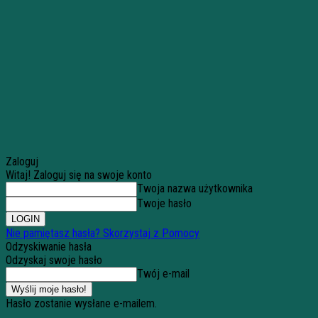
Zaloguj
Witaj! Zaloguj się na swoje konto
Twoja nazwa użytkownika
Twoje hasło
Nie pamiętasz hasła? Skorzystaj z Pomocy
Odzyskiwanie hasła
Odzyskaj swoje hasło
Twój e-mail
Hasło zostanie wysłane e-mailem.