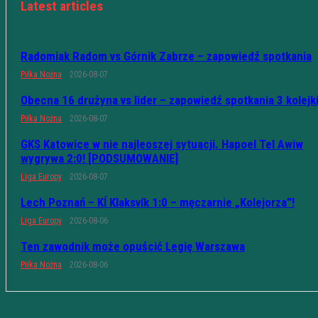
Latest articles
Radomiak Radom vs Górnik Zabrze – zapowiedź spotkania
Piłka Nożna
2026-08-07
Obecna 16 drużyna vs lider – zapowiedź spotkania 3 kolejk
Piłka Nożna
2026-08-07
GKS Katowice w nie najleoszej sytuacji. Hapoel Tel Awiw
wygrywa 2:0! [PODSUMOWANIE]
Liga Europy
2026-08-07
Lech Poznań – KÍ Klaksvík 1:0 – męczarnie „Kolejorza”!
Liga Europy
2026-08-06
Ten zawodnik może opuścić Legię Warszawa
Piłka Nożna
2026-08-06