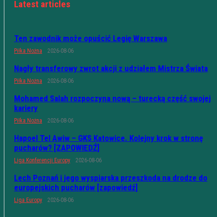
Latest articles
Ten zawodnik może opuścić Legię Warszawa
Piłka Nożna
2026-08-06
Nagły transferowy zwrot akcji z udziałem Mistrza Świata
Piłka Nożna
2026-08-06
Mohamed Salah rozpoczyna nową – turecką część swojej
kariery
Piłka Nożna
2026-08-06
Hapoel Tel Awiw – GKS Katowice. Kolejny krok w stronę
pucharów? [ZAPOWIEDŹ]
Liga Konferencji Europy
2026-08-06
Lech Poznań i jego wyspiarska przeszkoda na drodze do
europejskich pucharów [zapowiedź]
Liga Europy
2026-08-06