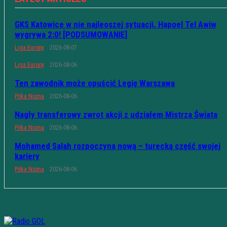
GKS Katowice w nie najleoszej sytuacji. Hapoel Tel Awiw
wygrywa 2:0! [PODSUMOWANIE]
Liga Europy
2026-08-07
Liga Europy
2026-08-06
Ten zawodnik może opuścić Legię Warszawa
Piłka Nożna
2026-08-06
Nagły transferowy zwrot akcji z udziałem Mistrza Świata
Piłka Nożna
2026-08-06
Mohamed Salah rozpoczyna nową – turecką część swojej
kariery
Piłka Nożna
2026-08-06