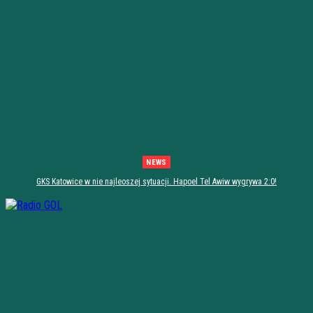
NEWS
GKS Katowice w nie najleoszej sytuacji. Hapoel Tel Awiw wygrywa 2:0!
[PODSUMOWANIE]