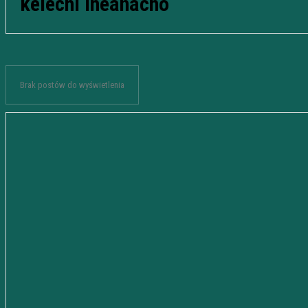
kelechi iheanacho
Brak postów do wyświetlenia