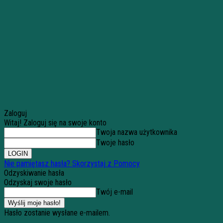
Zaloguj
Witaj! Zaloguj się na swoje konto
Twoja nazwa użytkownika
Twoje hasło
Nie pamiętasz hasła? Skorzystaj z Pomocy
Odzyskiwanie hasła
Odzyskaj swoje hasło
Twój e-mail
Hasło zostanie wysłane e-mailem.