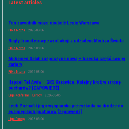
Latest articles
Ten zawodnik może opuścić Legię Warszawa
Piłka Nożna
2026-08-06
Nagły transferowy zwrot akcji z udziałem Mistrza Świata
Piłka Nożna
2026-08-06
Mohamed Salah rozpoczyna nową – turecką część swojej
kariery
Piłka Nożna
2026-08-06
Hapoel Tel Awiw – GKS Katowice. Kolejny krok w stronę
pucharów? [ZAPOWIEDŹ]
Liga Konferencji Europy
2026-08-06
Lech Poznań i jego wyspiarska przeszkoda na drodze do
europejskich pucharów [zapowiedź]
Liga Europy
2026-08-06