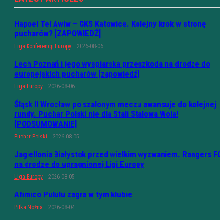
Hapoel Tel Awiw – GKS Katowice. Kolejny krok w stronę
pucharów? [ZAPOWIEDŹ]
Liga Konferencji Europy
2026-08-06
Lech Poznań i jego wyspiarska przeszkoda na drodze do
europejskich pucharów [zapowiedź]
Liga Europy
2026-08-06
Śląsk II Wrocław po szalonym meczu awansuje do kolejnej
rundy. Puchar Polski nie dla Stali Stalowa Wola!
[PODSUMOWANIE]
Puchar Polski
2026-08-05
Jagiellonia Białystok przed wielkim wyzwaniem. Rangers F
na drodze do upragnionej Ligi Europy
Liga Europy
2026-08-05
Afimico Pululu zagra w tym klubie
Piłka Nożna
2026-08-04