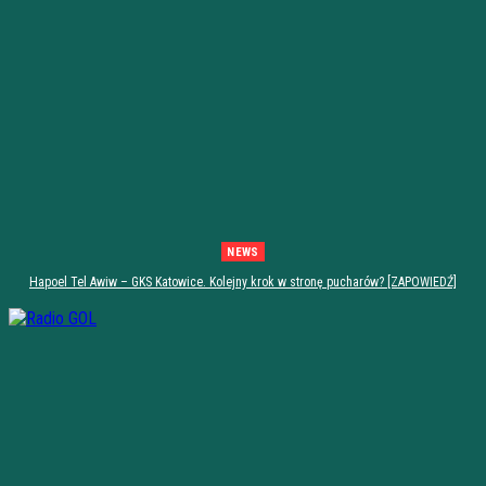
NEWS
Hapoel Tel Awiw – GKS Katowice. Kolejny krok w stronę pucharów? [ZAPOWIEDŹ]