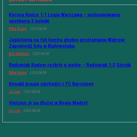
Korona Kielce 1:1 Legia Warszawa – podsumowanie
spotkania 3 kolejki
Piłka Nożna
2026-08-08
Jagiellonia na fali kontra głodny przełamania Widzew:
Zapowiedź hitu w Białymstoku
Bez kategorii
2026-08-08
Radomiak Radom rozbity u siebie – Radomiak 1:3 Górnik
Piłka Nożna
2026-08-08
Ronald Araujo odchodzi z FC Barcelony
La Liga
2026-08-08
Vinicius Jr na dłużej w Realu Madryt
La Liga
2026-08-08