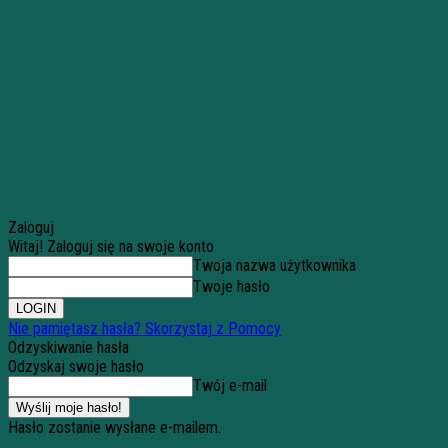
Zaloguj
Witaj! Zaloguj się na swoje konto
Twoja nazwa użytkownika
Twoje hasło
Nie pamiętasz hasła? Skorzystaj z Pomocy
Odzyskiwanie hasła
Odzyskaj swoje hasło
Twój e-mail
Hasło zostanie wysłane e-mailem.