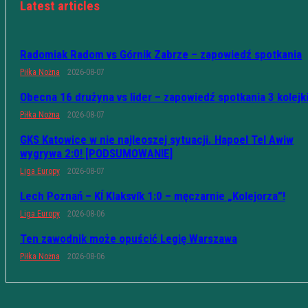
Latest articles
Radomiak Radom vs Górnik Zabrze – zapowiedź spotkania
Piłka Nożna
2026-08-07
Obecna 16 drużyna vs lider – zapowiedź spotkania 3 kolejk
Piłka Nożna
2026-08-07
GKS Katowice w nie najleoszej sytuacji. Hapoel Tel Awiw
wygrywa 2:0! [PODSUMOWANIE]
Liga Europy
2026-08-07
Lech Poznań – KÍ Klaksvík 1:0 – męczarnie „Kolejorza”!
Liga Europy
2026-08-06
Ten zawodnik może opuścić Legię Warszawa
Piłka Nożna
2026-08-06