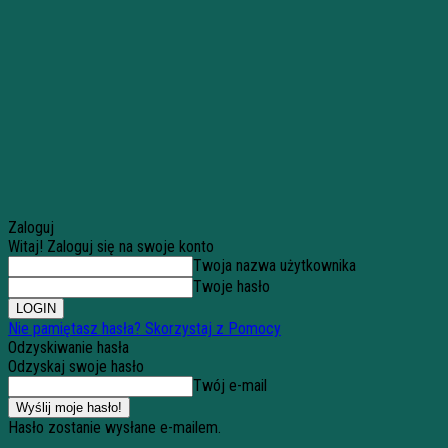
Zaloguj
Witaj! Zaloguj się na swoje konto
Twoja nazwa użytkownika
Twoje hasło
Nie pamiętasz hasła? Skorzystaj z Pomocy
Odzyskiwanie hasła
Odzyskaj swoje hasło
Twój e-mail
Hasło zostanie wysłane e-mailem.