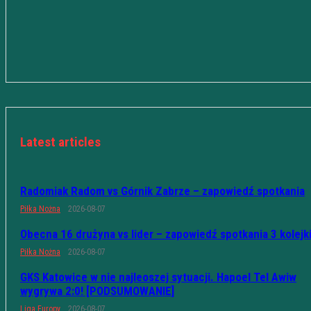
Latest articles
Radomiak Radom vs Górnik Zabrze – zapowiedź spotkania
Piłka Nożna
2026-08-07
Obecna 16 drużyna vs lider – zapowiedź spotkania 3 kolejk
Piłka Nożna
2026-08-07
GKS Katowice w nie najleoszej sytuacji. Hapoel Tel Awiw
wygrywa 2:0! [PODSUMOWANIE]
Liga Europy
2026-08-07