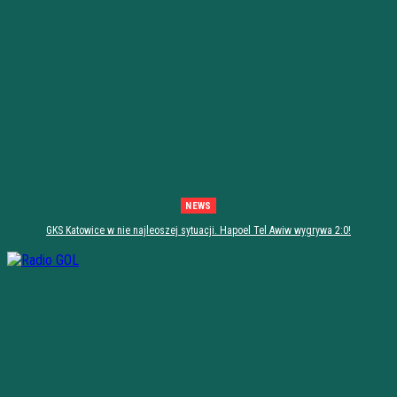
NEWS
GKS Katowice w nie najleoszej sytuacji. Hapoel Tel Awiw wygrywa 2:0!
[PODSUMOWANIE]