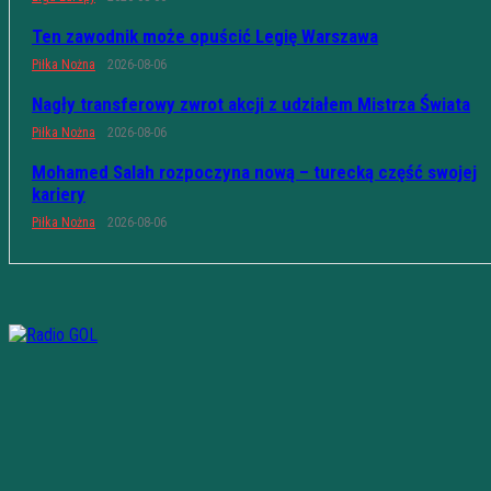
Ten zawodnik może opuścić Legię Warszawa
Piłka Nożna
2026-08-06
Nagły transferowy zwrot akcji z udziałem Mistrza Świata
Piłka Nożna
2026-08-06
Mohamed Salah rozpoczyna nową – turecką część swojej
kariery
Piłka Nożna
2026-08-06