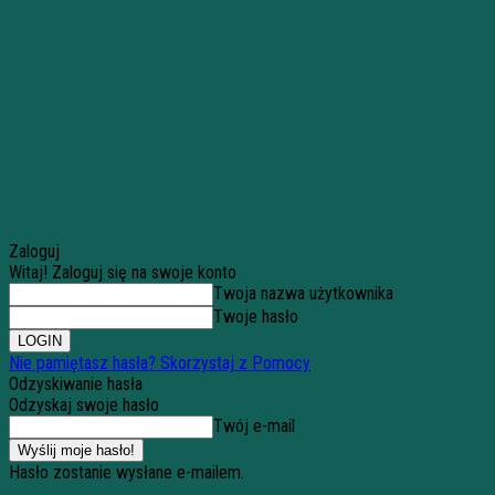
Zaloguj
Witaj! Zaloguj się na swoje konto
Twoja nazwa użytkownika
Twoje hasło
Nie pamiętasz hasła? Skorzystaj z Pomocy
Odzyskiwanie hasła
Odzyskaj swoje hasło
Twój e-mail
Hasło zostanie wysłane e-mailem.