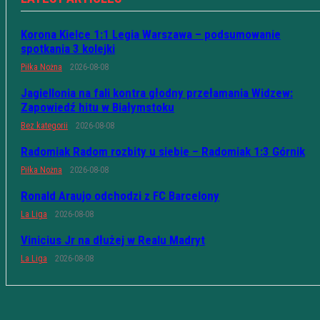
Korona Kielce 1:1 Legia Warszawa – podsumowanie
spotkania 3 kolejki
Piłka Nożna
2026-08-08
Jagiellonia na fali kontra głodny przełamania Widzew:
Zapowiedź hitu w Białymstoku
Bez kategorii
2026-08-08
Radomiak Radom rozbity u siebie – Radomiak 1:3 Górnik
Piłka Nożna
2026-08-08
Ronald Araujo odchodzi z FC Barcelony
La Liga
2026-08-08
Vinicius Jr na dłużej w Realu Madryt
La Liga
2026-08-08