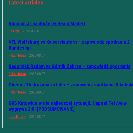
Latest articles
Vinicius Jr na dłużej w Realu Madryt
La Liga
2026-08-08
VFL Wolfsburg vs Kaiserslautern – zapowiedź spotkania 2
Bundesligi
Piłka Nożna
2026-08-07
Radomiak Radom vs Górnik Zabrze – zapowiedź spotkania
Piłka Nożna
2026-08-07
Obecna 16 drużyna vs lider – zapowiedź spotkania 3 kolejk
Piłka Nożna
2026-08-07
GKS Katowice w nie najleoszej sytuacji. Hapoel Tel Awiw
wygrywa 2:0! [PODSUMOWANIE]
Liga Europy
2026-08-07