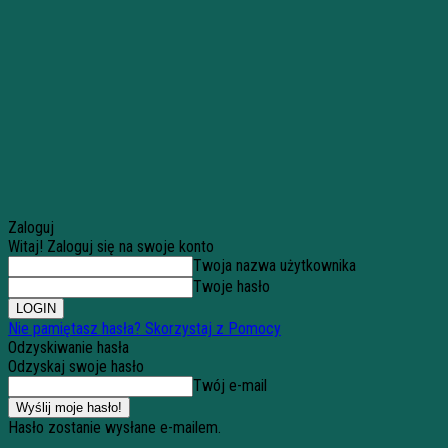
Zaloguj
Witaj! Zaloguj się na swoje konto
Twoja nazwa użytkownika
Twoje hasło
Nie pamiętasz hasła? Skorzystaj z Pomocy
Odzyskiwanie hasła
Odzyskaj swoje hasło
Twój e-mail
Hasło zostanie wysłane e-mailem.